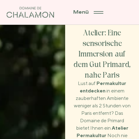
Menü
Permakultur-
Atelier: Eine
sensorische
Immersion auf
dem Gut Primard,
nahe Paris
Lust auf
Permakultur
entdecken
in einem
zauberhaften Ambiente
weniger als 2 Stunden von
Paris entfernt? Das
Domaine de Primard
bietet Ihnen ein
Atelier
Permakultur
Noch nie