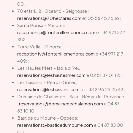
00; ;
70 ettari... & l'Oceano – Seignosse :
réservations@70hectares.com
et 05 58 45 76 16 ;
Santa Ponsa – Minorca :
receptionsp@fontenillemenorca.com
e +34 971 372
352. .
Torre Vella - Minorca:
receptiontv@fontenillemenorca.com
e +34 971 217
409; ;
Les Hautes Mers – Isola di Yeu:
reservations@leshautesmer.com
e 02 51 37 01 12; ;
Les Bassans – Perros-Guirec;
reservations@lesbassans.com
et +33 2 96 23 25 42 ;
Domaine de Chalamon – Saint-Rémy-de-Provence
:
reservations@domainedechalamon.com
e 04 87
83 10 10
Bastide du Mourre – Oppède:
reservations@bastidedumourre.com
e 04 87 83 00
00 ;